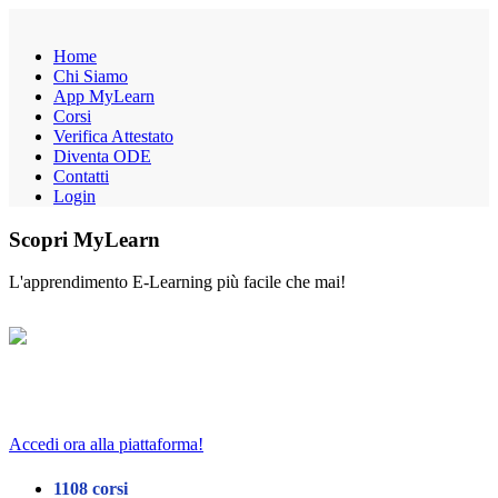
Home
Chi Siamo
App MyLearn
Corsi
Verifica Attestato
Diventa ODE
Contatti
Login
Scopri MyLearn
L'apprendimento E-Learning più facile che mai!
Sei già registrato?
Accedi ora alla piattaforma!
1108 corsi